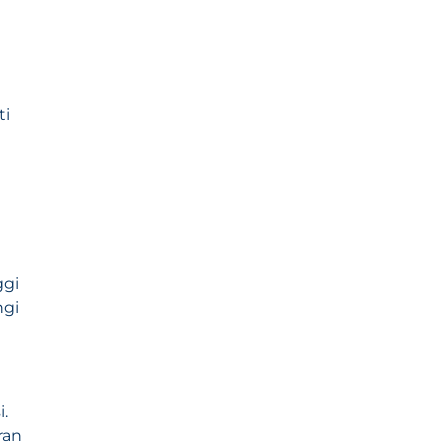
ti
h
ggi
ngi
.
ran