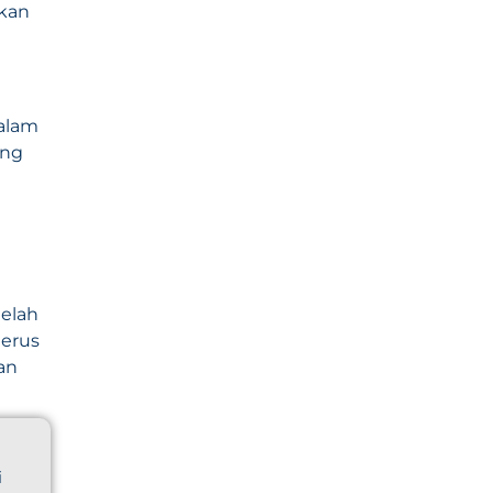
lkan
dalam
ang
elah
terus
an
i