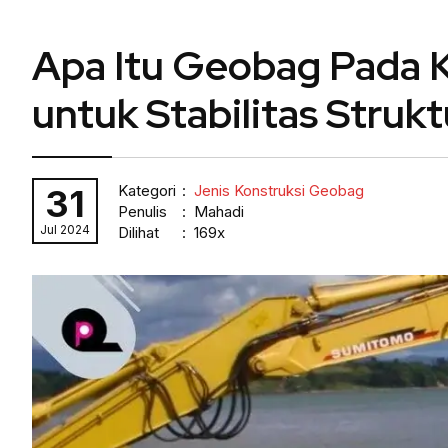
Apa Itu Geobag Pada Ko
untuk Stabilitas Strukt
Kategori
:
Jenis Konstruksi Geobag
31
Penulis
: Mahadi
Jul 2024
Dilihat
: 169x