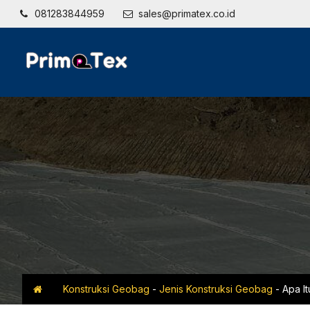
081283844959
sales@primatex.co.id
Konstruksi Geobag
-
Jenis Konstruksi Geobag
-
Apa It