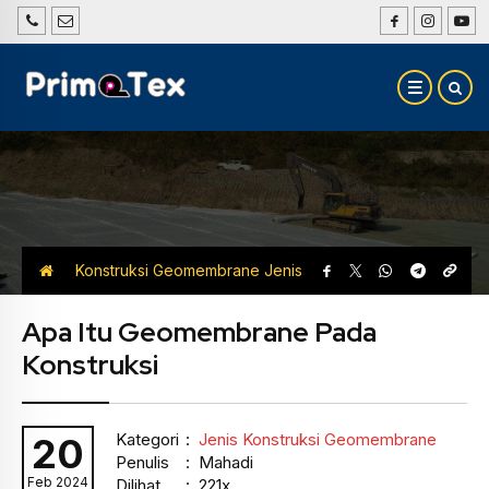
Konstruksi Geomembrane
Jenis
Konstruksi Geomembrane
Apa Itu Geomembrane Pada
Konstruksi
Kategori
:
Jenis Konstruksi Geomembrane
20
Penulis
: Mahadi
Feb 2024
Dilihat
: 221x