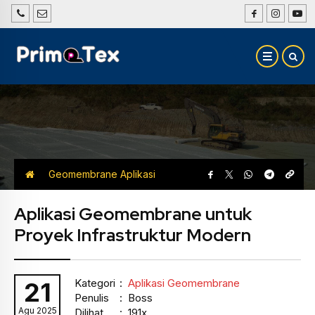
Geomembrane
Aplikasi
Geomembrane
Aplikasi Geomembrane untuk
Proyek Infrastruktur Modern
Kategori
:
Aplikasi Geomembrane
21
Penulis
: Boss
Agu 2025
Dilihat
: 191x