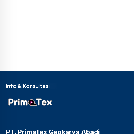
Info & Konsultasi
PT. PrimaTex Geokarya Abadi