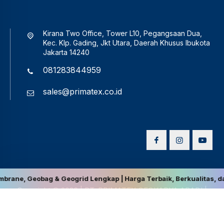
Kirana Two Office, Tower L10, Pegangsaan Dua,
Kec. Klp. Gading, Jkt Utara, Daerah Khusus Ibukota
Jakarta 14240
081283844959
sales@primatex.co.id
g & Geogrid Lengkap | Harga Terbaik, Berkualitas, dan Kompetitif 
Copyright © 2026
|
PT. PRIMATEX GEOKARYA ABADI
|
Disclaimer
|
Privacy Policy
|
Terms and Conditions