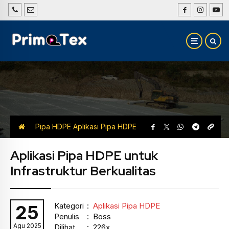
Pipa HDPE
Aplikasi Pipa HDPE
Aplikasi Pipa HDPE untuk
Infrastruktur Berkualitas
Kategori
:
Aplikasi Pipa HDPE
25
Penulis
: Boss
Agu 2025
Dilihat
: 226x