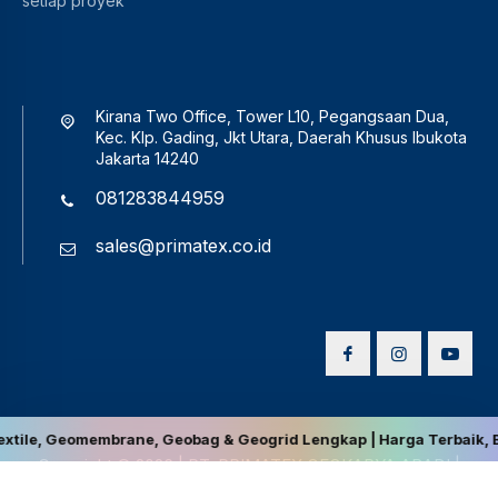
setiap proyek
Kirana Two Office, Tower L10, Pegangsaan Dua,
Kec. Klp. Gading, Jkt Utara, Daerah Khusus Ibukota
Jakarta 14240
081283844959
sales@primatex.co.id
mbrane, Geobag & Geogrid Lengkap | Harga Terbaik, Berkualitas, da
Copyright © 2026
|
PT. PRIMATEX GEOKARYA ABADI
|
Disclaimer
|
Privacy Policy
|
Terms and Conditions