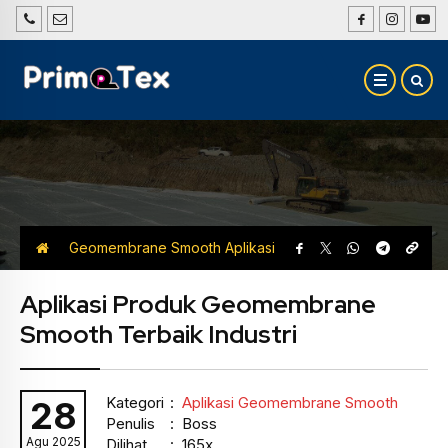
Geomembrane Smooth
Aplikasi
Geomembrane Smooth
Aplikasi Produk Geomembrane
Smooth Terbaik Industri
Kategori
:
Aplikasi Geomembrane Smooth
28
Penulis
: Boss
Agu 2025
Dilihat
: 165x