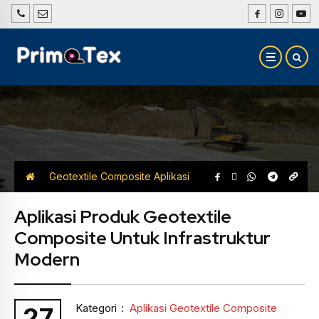
Geotextile Composite
Aplikasi
Geotextile Composite
Aplikasi Produk Geotextile
Composite Untuk Infrastruktur
Modern
Kategori
:
Aplikasi Geotextile Composite
27