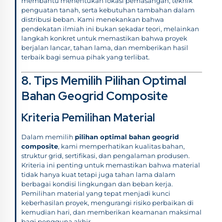
membantu menentukan lokasi pemasangan, teknik
penguatan tanah, serta kebutuhan tambahan dalam
distribusi beban. Kami menekankan bahwa
pendekatan ilmiah ini bukan sekadar teori, melainkan
langkah konkret untuk memastikan bahwa proyek
berjalan lancar, tahan lama, dan memberikan hasil
terbaik bagi semua pihak yang terlibat.
8. Tips Memilih Pilihan Optimal
Bahan Geogrid Composite
Kriteria Pemilihan Material
Dalam memilih
pilihan optimal bahan geogrid
composite
, kami memperhatikan kualitas bahan,
struktur grid, sertifikasi, dan pengalaman produsen.
Kriteria ini penting untuk memastikan bahwa material
tidak hanya kuat tetapi juga tahan lama dalam
berbagai kondisi lingkungan dan beban kerja.
Pemilihan material yang tepat menjadi kunci
keberhasilan proyek, mengurangi risiko perbaikan di
kemudian hari, dan memberikan keamanan maksimal
bagi pengguna akhir.