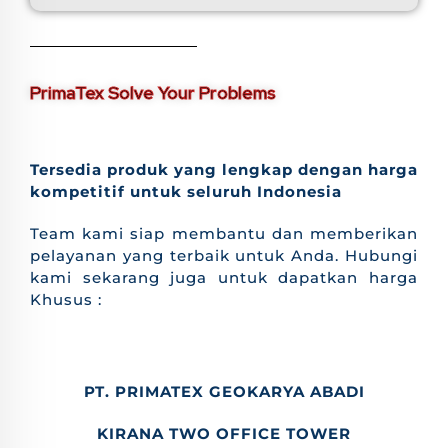
PrimaTex Solve Your Problems
Tersedia produk yang lengkap dengan harga
kompetitif untuk seluruh Indonesia
Team kami siap membantu dan memberikan
pelayanan yang terbaik untuk Anda. Hubungi
kami sekarang juga untuk dapatkan harga
Khusus :
PT. PRIMATEX GEOKARYA ABADI
KIRANA TWO OFFICE TOWER