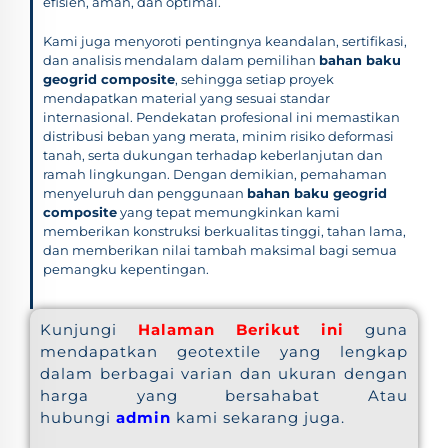
efisien, aman, dan optimal.
Kami juga menyoroti pentingnya keandalan, sertifikasi,
dan analisis mendalam dalam pemilihan
bahan baku
geogrid composite
, sehingga setiap proyek
mendapatkan material yang sesuai standar
internasional. Pendekatan profesional ini memastikan
distribusi beban yang merata, minim risiko deformasi
tanah, serta dukungan terhadap keberlanjutan dan
ramah lingkungan. Dengan demikian, pemahaman
menyeluruh dan penggunaan
bahan baku geogrid
composite
yang tepat memungkinkan kami
memberikan konstruksi berkualitas tinggi, tahan lama,
dan memberikan nilai tambah maksimal bagi semua
pemangku kepentingan.
Kunjungi
Halaman Berikut ini
guna
mendapatkan geotextile yang lengkap
dalam berbagai varian dan ukuran dengan
harga yang bersahabat Atau
hubungi
admin
kami sekarang juga.