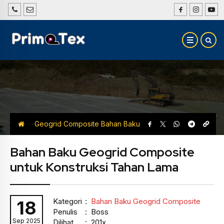
Geogrid Composite
Bahan Baku
Geogrid Composite
Bahan Baku Geogrid Composite
untuk Konstruksi Tahan Lama
Kategori
:
Bahan Baku Geogrid Composite
18
Penulis
: Boss
Sep 2025
Dilihat
: 201x