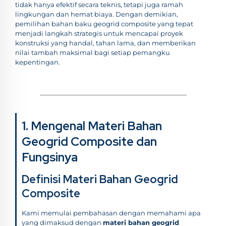
tidak hanya efektif secara teknis, tetapi juga ramah
lingkungan dan hemat biaya. Dengan demikian,
pemilihan bahan baku geogrid composite yang tepat
menjadi langkah strategis untuk mencapai proyek
konstruksi yang handal, tahan lama, dan memberikan
nilai tambah maksimal bagi setiap pemangku
kepentingan.
1. Mengenal Materi Bahan
Geogrid Composite dan
Fungsinya
Definisi Materi Bahan Geogrid
Composite
Kami memulai pembahasan dengan memahami apa
yang dimaksud dengan
materi bahan geogrid