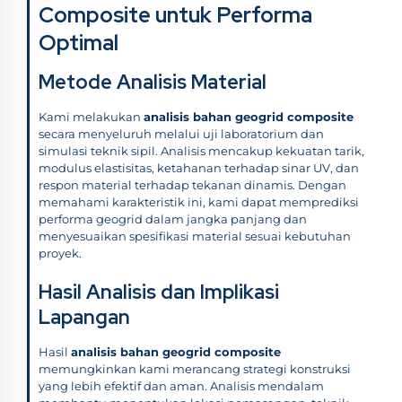
Composite untuk Performa
Optimal
Metode Analisis Material
Kami melakukan
analisis bahan geogrid composite
secara menyeluruh melalui uji laboratorium dan
simulasi teknik sipil. Analisis mencakup kekuatan tarik,
modulus elastisitas, ketahanan terhadap sinar UV, dan
respon material terhadap tekanan dinamis. Dengan
memahami karakteristik ini, kami dapat memprediksi
performa geogrid dalam jangka panjang dan
menyesuaikan spesifikasi material sesuai kebutuhan
proyek.
Hasil Analisis dan Implikasi
Lapangan
Hasil
analisis bahan geogrid composite
memungkinkan kami merancang strategi konstruksi
yang lebih efektif dan aman. Analisis mendalam