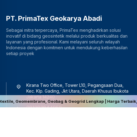
PT. PrimaTex Geokarya Abadi
Sebagai mitra terpercaya, PrimaTex menghadirkan solusi
inovatif di bidang geosintetik melalui produk berkualitas dan
layanan yang profesional. Kami melayani seluruh wilayah
Indonesia dengan komitmen untuk mendukung keberhasilan
setiap proyek
Kirana Two Office, Tower L10, Pegangsaan Dua,
Kec. Klp. Gading, Jkt Utara, Daerah Khusus Ibukota
Jakarta 14240
membrane, Geobag & Geogrid Lengkap | Harga Terbaik, Berkualitas, 
081283844959
sales@primatex.co.id