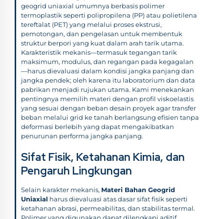
geogrid uniaxial umumnya berbasis polimer
termoplastik seperti polipropilena (PP) atau polietilena
tereftalat (PET) yang melalui proses ekstrusi,
pemotongan, dan pengelasan untuk membentuk
struktur berpori yang kuat dalam arah tarik utama.
Karakteristik mekanis—termasuk tegangan tarik
maksimum, modulus, dan regangan pada kegagalan
—harus dievaluasi dalam kondisi jangka panjang dan
jangka pendek; oleh karena itu laboratorium dan data
pabrikan menjadi rujukan utama. Kami menekankan
pentingnya memilih materi dengan profil viskoelastis
yang sesuai dengan beban desain proyek agar transfer
beban melalui grid ke tanah berlangsung efisien tanpa
deformasi berlebih yang dapat mengakibatkan
penurunan performa jangka panjang.
Sifat Fisik, Ketahanan Kimia, dan
Pengaruh Lingkungan
Selain karakter mekanis,
Materi Bahan Geogrid
Uniaxial
harus dievaluasi atas dasar sifat fisik seperti
ketahanan abrasi, permeabilitas, dan stabilitas termal.
Polimer yang digunakan dapat dilengkapi aditif