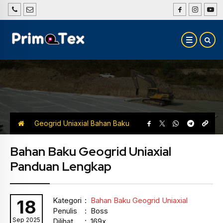
Geogrid Uniaxial
Bahan Baku
Geogrid Uniaxial
Bahan Baku Geogrid Uniaxial
Panduan Lengkap
Kategori
:
Bahan Baku Geogrid Uniaxial
18
Penulis
: Boss
Sep 2025
Dilihat
: 169x