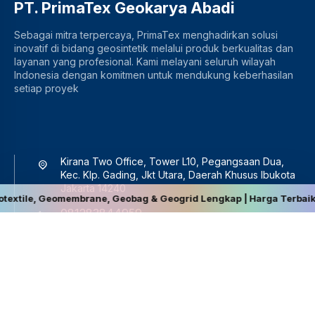
PT. PrimaTex Geokarya Abadi
Sebagai mitra terpercaya, PrimaTex menghadirkan solusi
inovatif di bidang geosintetik melalui produk berkualitas dan
layanan yang profesional. Kami melayani seluruh wilayah
Indonesia dengan komitmen untuk mendukung keberhasilan
setiap proyek
Kirana Two Office, Tower L10, Pegangsaan Dua,
Kec. Klp. Gading, Jkt Utara, Daerah Khusus Ibukota
Jakarta 14240
membrane, Geobag & Geogrid Lengkap | Harga Terbaik, Berkualitas, 
081283844959
sales@primatex.co.id