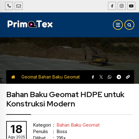
Geomat
Bahan Baku Geomat
Bahan Baku Geomat HDPE untuk
Konstruksi Modern
Kategori
:
Bahan Baku Geomat
18
Penulis
: Boss
Agu 2025
Dilihat
: 216x