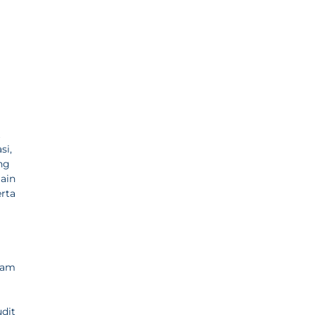
si,
ng
lain
rta
ekam
udit