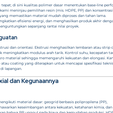
tepat; di sini kualitas polimer dasar menentukan base-line perf
, kami meninjau pemilihan resin (mis. HDPE, PP) dan konsentrasi
slip yang memastikan material mudah diproses dan tahan lama.
ngkatkan efisiensi energi, dan menghasilkan produk akhir deng
enguntungkan sepanjang rantai nilai proyek.
nguatan
strusi dan orientasi. Ekstrusi menghasilkan lembaran atau strip 
uk meningkatkan modulus arah tarik. Kontrol suhu, kecepatan tar
kro material sehingga memengaruhi kekuatan dan elongasi. Ka
tau coating yang diterapkan untuk mencapai spesifikasi tekni
di lapangan.
xial dan Kegunaannya
ikuti material dasar: geogrid berbasis polipropilena (PP),
 menawarkan keseimbangan antara kekuatan, ketahanan kimia, dan
an bahwa PP unggul pada biaya dan kemudahan produksi, HD