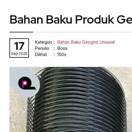
Bahan Baku Produk Geo
Kategori
:
Bahan Baku Geogrid Uniaxial
17
Penulis
: Boss
Sep 2025
Dilihat
: 150x