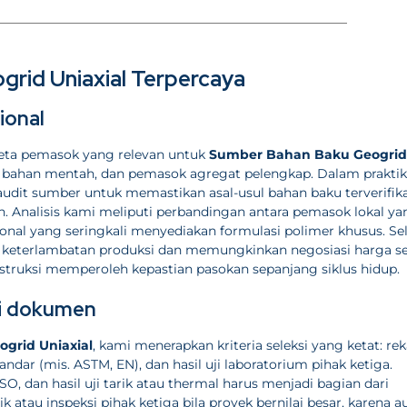
rid Uniaxial Terpercaya
ional
eta pemasok yang relevan untuk
Sumber Bahan Baku Geogrid
or bahan mentah, dan pemasok agregat pelengkap. Dalam praktik
dit sumber untuk memastikan asal-usul bahan baku terverifika
an. Analisis kami meliputi perbandingan antara pemasok lokal ya
ional yang seringkali menyediakan formulasi polimer khusus. Se
ko keterlambatan produksi dan memungkinkan negosiasi harga se
nstruksi memperoleh kepastian pasokan sepanjang siklus hidup.
si dokumen
grid Uniaxial
, kami menerapkan kriteria seleksi yang ketat: r
andar (mis. ASTM, EN), dan hasil uji laboratorium pihak ketiga.
 ISO, dan hasil uji tarik atau thermal harus menjadi bagian dari
tau inspeksi pihak ketiga bila proyek bernilai besar, karena a