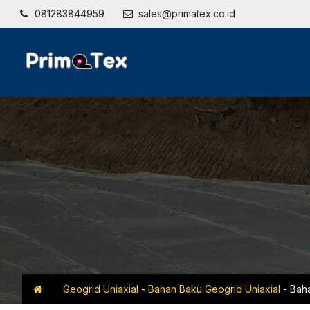
081283844959
sales@primatex.co.id
Geogrid Uniaxial
-
Bahan Baku Geogrid Uniaxial
-
Baha