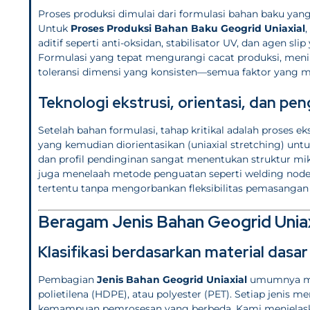
Proses produksi dimulai dari formulasi bahan baku yang 
Untuk
Proses Produksi Bahan Baku Geogrid Uniaxial
aditif seperti anti-oksidan, stabilisator UV, dan agen 
Formulasi yang tepat mengurangi cacat produksi, meni
toleransi dimensi yang konsisten—semua faktor yang m
Teknologi ekstrusi, orientasi, dan pe
Setelah bahan formulasi, tahap kritikal adalah proses ek
yang kemudian diorientasikan (uniaxial stretching) unt
dan profil pendinginan sangat menentukan struktur mi
juga menelaah metode penguatan seperti welding node a
tertentu tanpa mengorbankan fleksibilitas pemasangan 
Beragam Jenis Bahan Geogrid Unia
Klasifikasi berdasarkan material dasar
Pembagian
Jenis Bahan Geogrid Uniaxial
umumnya meng
polietilena (HDPE), atau polyester (PET). Setiap jenis
kemampuan pemrosesan yang berbeda. Kami menjelask