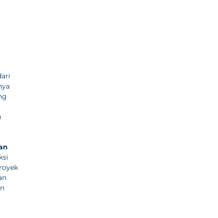
ari
nya
ng
u
an
ksi
proyek
an
an