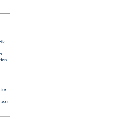
rik
h
 dan
tor.
roses