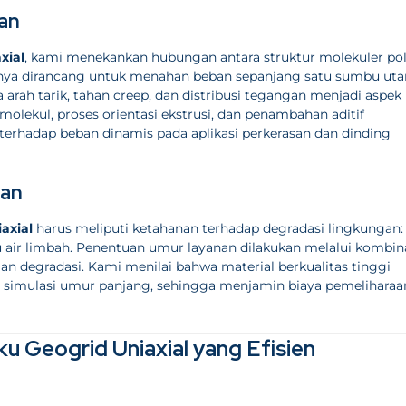
ban
xial
, kami menekankan hubungan antara struktur molekuler po
nya dirancang untuk menahan beban sepanjang satu sumbu ut
a arah tarik, tahan creep, dan distribusi tegangan menjadi aspek
molekul, proses orientasi ekstrusi, dan penambahan aditif
erhadap beban dinamis pada aplikasi perkerasan dan dinding
nan
axial
harus meliputi ketahanan terhadap degradasi lingkungan:
tau air limbah. Penentuan umur layanan dilakukan melalui kombin
an degradasi. Kami menilai bahwa material berkualitas tinggi
 simulasi umur panjang, sehingga menjamin biaya pemeliharaa
u Geogrid Uniaxial yang Efisien