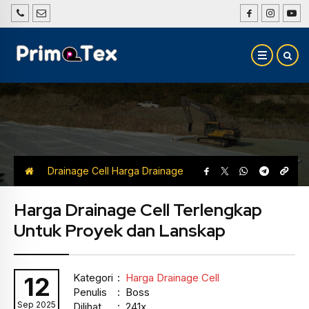
Drainage Cell
Harga Drainage
Cell
Harga Drainage Cell Terlengkap
Untuk Proyek dan Lanskap
Kategori
:
Harga Drainage Cell
12
Penulis
: Boss
Sep 2025
Dilihat
: 241x