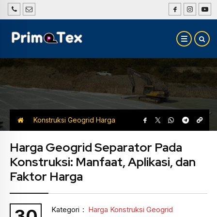
Konstruksi Geogrid
Harga
Konstruksi Geogrid
Harga Geogrid Separator Pada
Konstruksi: Manfaat, Aplikasi, dan
Faktor Harga
Kategori
:
Harga Konstruksi Geogrid
30