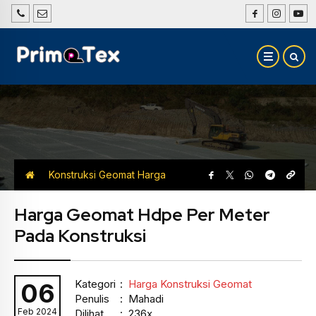
Konstruksi Geomat
Harga
Konstruksi Geomat
Harga Geomat Hdpe Per Meter
Pada Konstruksi
Kategori
:
Harga Konstruksi Geomat
06
Penulis
: Mahadi
Feb 2024
Dilihat
: 236x