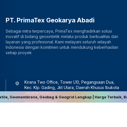
PT. PrimaTex Geokarya Abadi
Sebagai mitra terpercaya, PrimaTex menghadirkan solusi
inovatif di bidang geosintetik melalui produk berkualitas dan
layanan yang profesional. Kami melayani seluruh wilayah
Indonesia dengan komitmen untuk mendukung keberhasilan
setiap proyek
Kirana Two Office, Tower L10, Pegangsaan Dua,
Kec. Klp. Gading, Jkt Utara, Daerah Khusus Ibukota
Jakarta 14240
ane, Geobag & Geogrid Lengkap | Harga Terbaik, Berkualitas, dan K
081283844959
sales@primatex.co.id