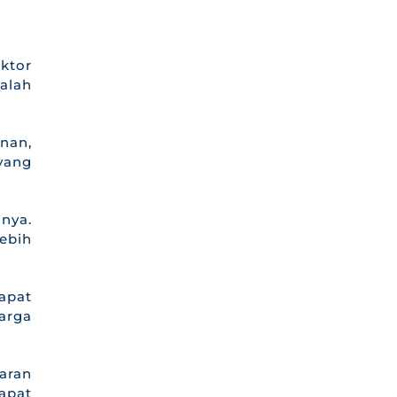
ktor
alah
nan,
 yang
nya.
lebih
dapat
arga
aran
apat