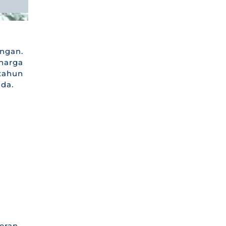
ngan.
harga
 tahun
da.
eran