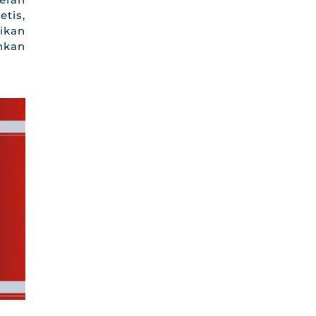
etis,
ikan
hkan