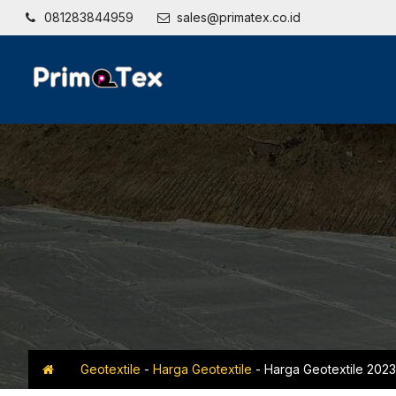
081283844959
sales@primatex.co.id
Geotextile
-
Harga Geotextile
-
Harga Geotextile 202