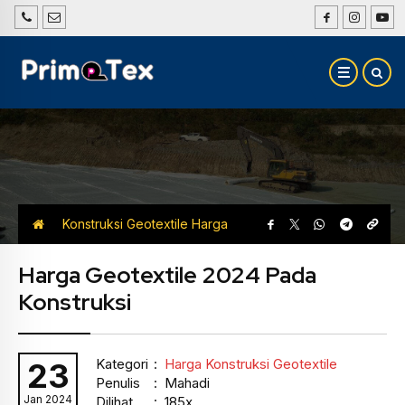
Konstruksi Geotextile
Harga
Konstruksi Geotextile
Harga Geotextile 2024 Pada
Konstruksi
Kategori
:
Harga Konstruksi Geotextile
23
Penulis
: Mahadi
Jan 2024
Dilihat
: 185x