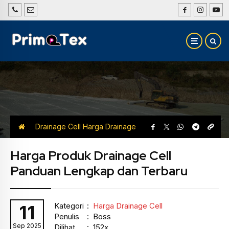
Drainage Cell
Harga Drainage
Cell
Harga Produk Drainage Cell
Panduan Lengkap dan Terbaru
Kategori
:
Harga Drainage Cell
11
Penulis
: Boss
Sep 2025
Dilihat
: 152x