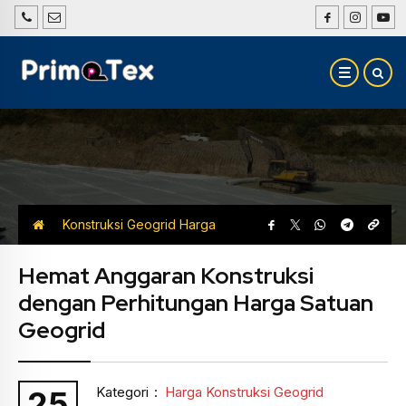
Konstruksi Geogrid
Harga
Konstruksi Geogrid
Hemat Anggaran Konstruksi
dengan Perhitungan Harga Satuan
Geogrid
Kategori
:
Harga Konstruksi Geogrid
25