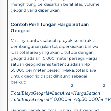
menghitung berdasarkan berat atau volume
geogrid yang diperlukan.
Contoh Perhitungan Harga Satuan
Geogrid
Misalnya, untuk sebuah proyek konstruksi
pembangunan jalan tol, diperkirakan bahwa
luas total area yang akan ditutupi dengan
geogrid adalah 10.000 meter persegi. Harga
satuan geogrid jenis tertentu adalah Rp
50.000 per meter persegi. Maka, total biaya
untuk geogrid dapat dihitung sebagai
berikut:
2
2
𝑇𝑜𝑡𝑎𝑙𝐵𝑖𝑎𝑦𝑎𝐺𝑒𝑜𝑔𝑟𝑖𝑑=𝐿𝑢𝑎𝑠𝐴𝑟𝑒𝑎×𝐻𝑎𝑟𝑔𝑎𝑆𝑎𝑡𝑢𝑎𝑛
=
×
T
o
t
a
lB
ia
y
a
G
eo
g
r
i
d
Lu
a
s
A
re
a
H
a
r
g
a
S
a
t
u
an
𝑇𝑜𝑡𝑎𝑙𝐵𝑖𝑎𝑦𝑎𝐺𝑒𝑜𝑔𝑟𝑖𝑑=10.000𝑚2×𝑅𝑝50.000/
=
10.000
×
50.000/
=
T
o
t
a
lB
ia
y
a
G
eo
g
r
i
d
m
Rp
m
R
𝑚2=𝑅𝑝500.000.000
Dengan demikian, total biaya untuk geogrid