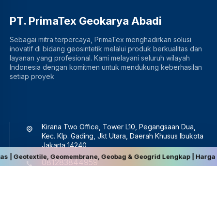
PT. PrimaTex Geokarya Abadi
Sebagai mitra terpercaya, PrimaTex menghadirkan solusi
inovatif di bidang geosintetik melalui produk berkualitas dan
layanan yang profesional. Kami melayani seluruh wilayah
Indonesia dengan komitmen untuk mendukung keberhasilan
setiap proyek
Kirana Two Office, Tower L10, Pegangsaan Dua,
Kec. Klp. Gading, Jkt Utara, Daerah Khusus Ibukota
Jakarta 14240
extile, Geomembrane, Geobag & Geogrid Lengkap | Harga Terbaik, Be
081283844959
sales@primatex.co.id