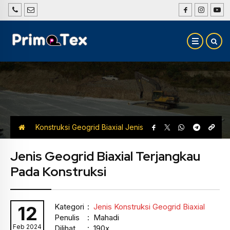
Konstruksi Geogrid Biaxial
Jenis
Konstruksi Geogrid Biaxial
Jenis Geogrid Biaxial Terjangkau
Pada Konstruksi
Kategori
:
Jenis Konstruksi Geogrid Biaxial
12
Penulis
: Mahadi
Feb 2024
Dilihat
: 190x