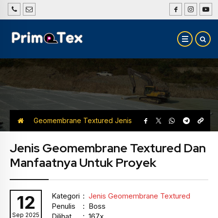
Geomembrane Textured
Jenis
Geomembrane Textured
Jenis Geomembrane Textured Dan
Manfaatnya Untuk Proyek
Kategori
:
Jenis Geomembrane Textured
12
Penulis
: Boss
Sep 2025
Dilihat
: 167x