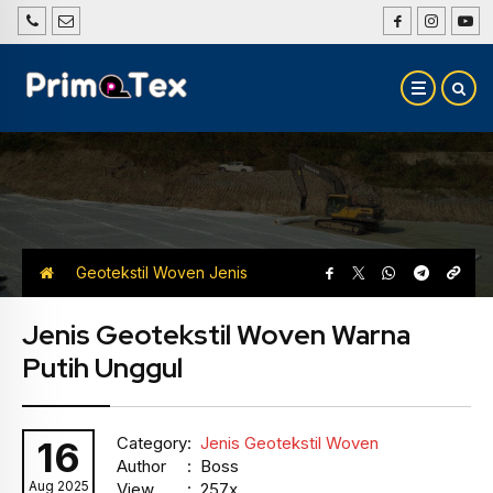
Geotekstil Woven
Jenis
Geotekstil Woven
Jenis Geotekstil Woven Warna
Putih Unggul
Category
:
Jenis Geotekstil Woven
16
Author
: Boss
Aug 2025
View
: 257x