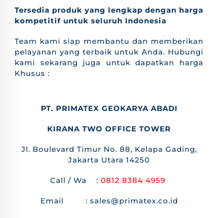
Tersedia produk yang lengkap dengan harga
kompetitif untuk seluruh Indonesia
Team kami siap membantu dan memberikan
pelayanan yang terbaik untuk Anda. Hubungi
kami sekarang juga untuk dapatkan harga
Khusus :
PT. PRIMATEX GEOKARYA ABADI
KIRANA TWO OFFICE TOWER
Jl. Boulevard Timur No. 88, Kelapa Gading,
Jakarta Utara 14250
Call / Wa :
0812 8384 4959
Email : sales@primatex.co.id