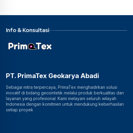
Info & Konsultasi
PT. PrimaTex Geokarya Abadi
Sebagai mitra terpercaya, PrimaTex menghadirkan solusi
inovatif di bidang geosintetik melalui produk berkualitas dan
layanan yang profesional. Kami melayani seluruh wilayah
Indonesia dengan komitmen untuk mendukung keberhasilan
setiap proyek