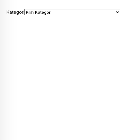
Kategori