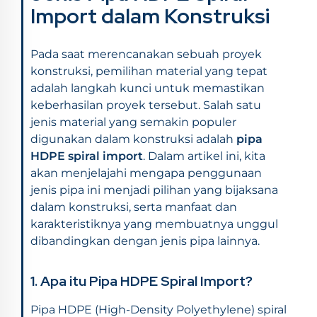
Import dalam Konstruksi
Pada saat merencanakan sebuah proyek
konstruksi, pemilihan material yang tepat
adalah langkah kunci untuk memastikan
keberhasilan proyek tersebut. Salah satu
jenis material yang semakin populer
digunakan dalam konstruksi adalah
pipa
HDPE spiral import
. Dalam artikel ini, kita
akan menjelajahi mengapa penggunaan
jenis pipa ini menjadi pilihan yang bijaksana
dalam konstruksi, serta manfaat dan
karakteristiknya yang membuatnya unggul
dibandingkan dengan jenis pipa lainnya.
1. Apa itu Pipa HDPE Spiral Import?
Pipa HDPE (High-Density Polyethylene) spiral