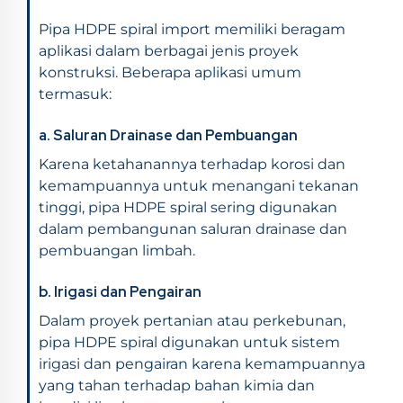
Pipa HDPE spiral import memiliki beragam
aplikasi dalam berbagai jenis proyek
konstruksi. Beberapa aplikasi umum
termasuk:
a. Saluran Drainase dan Pembuangan
Karena ketahanannya terhadap korosi dan
kemampuannya untuk menangani tekanan
tinggi, pipa HDPE spiral sering digunakan
dalam pembangunan saluran drainase dan
pembuangan limbah.
b. Irigasi dan Pengairan
Dalam proyek pertanian atau perkebunan,
pipa HDPE spiral digunakan untuk sistem
irigasi dan pengairan karena kemampuannya
yang tahan terhadap bahan kimia dan