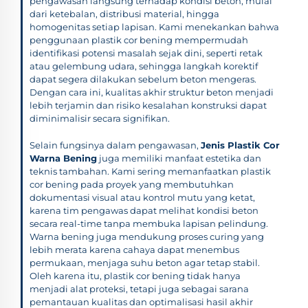
pengawasan langsung terhadap kondisi beton, mulai
dari ketebalan, distribusi material, hingga
homogenitas setiap lapisan. Kami menekankan bahwa
penggunaan plastik cor bening mempermudah
identifikasi potensi masalah sejak dini, seperti retak
atau gelembung udara, sehingga langkah korektif
dapat segera dilakukan sebelum beton mengeras.
Dengan cara ini, kualitas akhir struktur beton menjadi
lebih terjamin dan risiko kesalahan konstruksi dapat
diminimalisir secara signifikan.
Selain fungsinya dalam pengawasan,
Jenis Plastik Cor
Warna Bening
juga memiliki manfaat estetika dan
teknis tambahan. Kami sering memanfaatkan plastik
cor bening pada proyek yang membutuhkan
dokumentasi visual atau kontrol mutu yang ketat,
karena tim pengawas dapat melihat kondisi beton
secara real-time tanpa membuka lapisan pelindung.
Warna bening juga mendukung proses curing yang
lebih merata karena cahaya dapat menembus
permukaan, menjaga suhu beton agar tetap stabil.
Oleh karena itu, plastik cor bening tidak hanya
menjadi alat proteksi, tetapi juga sebagai sarana
pemantauan kualitas dan optimalisasi hasil akhir