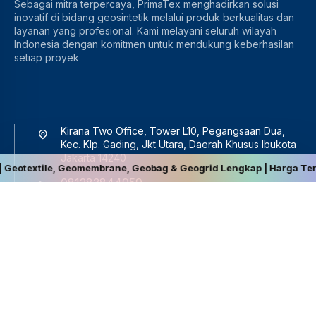
Sebagai mitra terpercaya, PrimaTex menghadirkan solusi
inovatif di bidang geosintetik melalui produk berkualitas dan
layanan yang profesional. Kami melayani seluruh wilayah
Indonesia dengan komitmen untuk mendukung keberhasilan
setiap proyek
Kirana Two Office, Tower L10, Pegangsaan Dua,
Kec. Klp. Gading, Jkt Utara, Daerah Khusus Ibukota
Jakarta 14240
, Geomembrane, Geobag & Geogrid Lengkap | Harga Terbaik, Berkuali
081283844959
sales@primatex.co.id