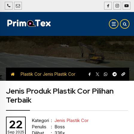
Plastik Cor
Jenis Plastik Cor
Jenis Produk Plastik Cor Pilihan
Terbaik
Kategori
:
Jenis Plastik Cor
22
Penulis
: Boss
Sep 2025
Dilihat
: 336x