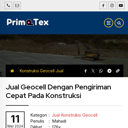
Konstruksi Geocell
Jual
Konstruksi Geocell
Jual Geocell Dengan Pengiriman
Cepat Pada Konstruksi
Kategori
:
Jual Konstruksi Geocell
11
Penulis
: Mahadi
Mar 2024
Dilihat
: 176x