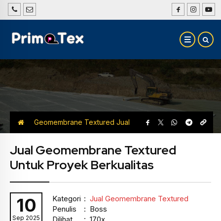
Geomembrane Textured
Jual
Geomembrane Textured
Jual Geomembrane Textured
Untuk Proyek Berkualitas
Kategori
:
Jual Geomembrane Textured
10
Penulis
: Boss
Sep 2025
Dilihat
: 170x