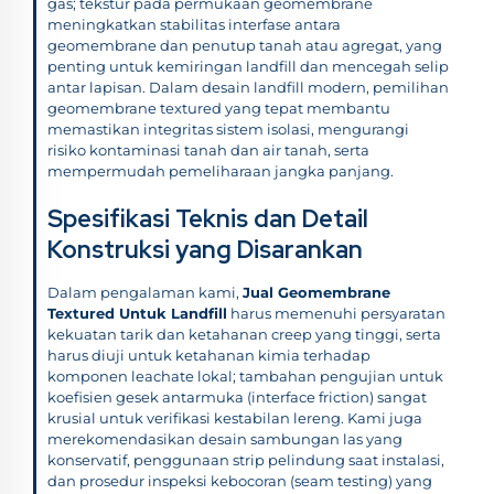
gas; tekstur pada permukaan geomembrane
meningkatkan stabilitas interfase antara
geomembrane dan penutup tanah atau agregat, yang
penting untuk kemiringan landfill dan mencegah selip
antar lapisan. Dalam desain landfill modern, pemilihan
geomembrane textured yang tepat membantu
memastikan integritas sistem isolasi, mengurangi
risiko kontaminasi tanah dan air tanah, serta
mempermudah pemeliharaan jangka panjang.
Spesifikasi Teknis dan Detail
Konstruksi yang Disarankan
Dalam pengalaman kami,
Jual Geomembrane
Textured Untuk Landfill
harus memenuhi persyaratan
kekuatan tarik dan ketahanan creep yang tinggi, serta
harus diuji untuk ketahanan kimia terhadap
komponen leachate lokal; tambahan pengujian untuk
koefisien gesek antarmuka (interface friction) sangat
krusial untuk verifikasi kestabilan lereng. Kami juga
merekomendasikan desain sambungan las yang
konservatif, penggunaan strip pelindung saat instalasi,
dan prosedur inspeksi kebocoran (seam testing) yang