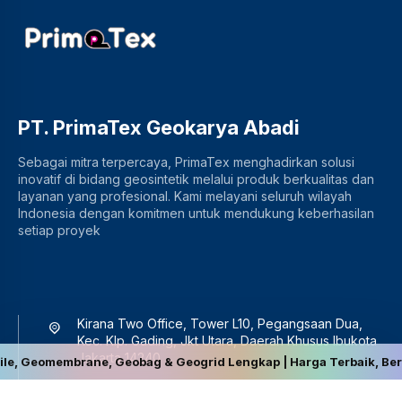
PT. PrimaTex Geokarya Abadi
Sebagai mitra terpercaya, PrimaTex menghadirkan solusi
inovatif di bidang geosintetik melalui produk berkualitas dan
layanan yang profesional. Kami melayani seluruh wilayah
Indonesia dengan komitmen untuk mendukung keberhasilan
setiap proyek
Kirana Two Office, Tower L10, Pegangsaan Dua,
Kec. Klp. Gading, Jkt Utara, Daerah Khusus Ibukota
Jakarta 14240
mbrane, Geobag & Geogrid Lengkap | Harga Terbaik, Berkualitas, da
081283844959