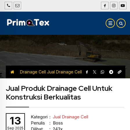
Drainage Cell
Jual Drainage Cell
Jual Produk Drainage Cell Untuk
Konstruksi Berkualitas
Kategori
:
Jual Drainage Cell
13
Penulis
: Boss
Sep 2025
Dilihat
: 243x