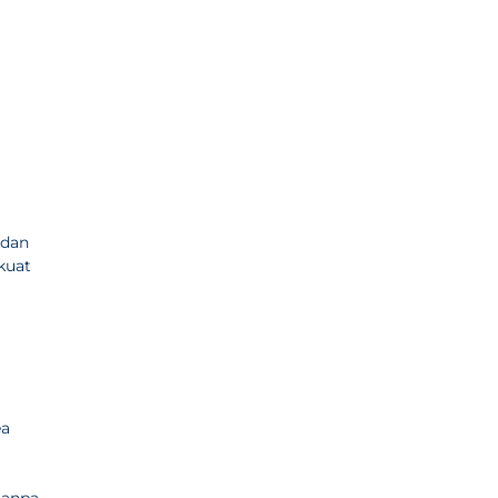
 dan
kuat
ea
tanpa