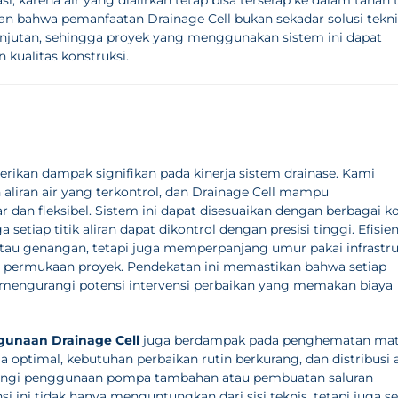
 bahwa pemanfaatan Drainage Cell bukan sekadar solusi tekni
lanjutan, sehingga proyek yang menggunakan sistem ini dapat
kualitas konstruksi.
ikan dampak signifikan pada kinerja sistem drainase. Kami
liran air yang terkontrol, dan Drainage Cell mampu
dan fleksibel. Sistem ini dapat disesuaikan dengan berbagai ko
setiap titik aliran dapat dikontrol dengan presisi tinggi. Efisien
atau genangan, tetapi juga memperpanjang umur pakai infrastru
au permukaan proyek. Pendekatan ini memastikan bahwa setiap
n mengurangi potensi intervensi perbaikan yang memakan biaya
ggunaan Drainage Cell
juga berdampak pada penghematan mate
 optimal, kebutuhan perbaikan rutin berkurang, dan distribusi a
angi penggunaan pompa tambahan atau pembuatan saluran
ini tidak hanya menguntungkan dari sisi teknis, tetapi juga se