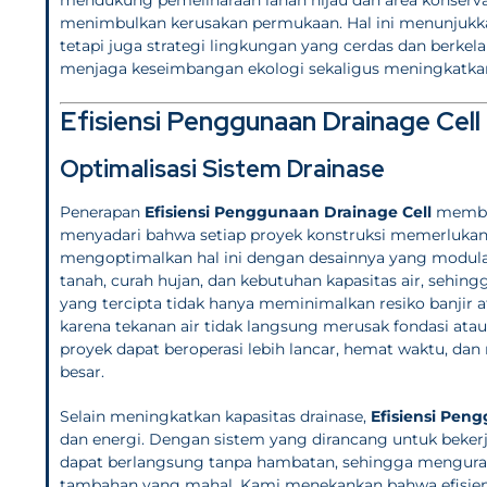
menimbulkan kerusakan permukaan. Hal ini menunjukkan
tetapi juga strategi lingkungan yang cerdas dan berke
menjaga keseimbangan ekologi sekaligus meningkatkan 
Efisiensi Penggunaan Drainage Cell
Optimalisasi Sistem Drainase
Penerapan
Efisiensi Penggunaan Drainage Cell
member
menyadari bahwa setiap proyek konstruksi memerlukan a
mengoptimalkan hal ini dengan desainnya yang modular 
tanah, curah hujan, dan kebutuhan kapasitas air, sehingga 
yang tercipta tidak hanya meminimalkan resiko banjir 
karena tekanan air tidak langsung merusak fondasi at
proyek dapat beroperasi lebih lancar, hemat waktu, da
besar.
Selain meningkatkan kapasitas drainase,
Efisiensi Pen
dan energi. Dengan sistem yang dirancang untuk bekerja
dapat berlangsung tanpa hambatan, sehingga mengur
tambahan yang mahal. Kami menekankan bahwa efisiensi 