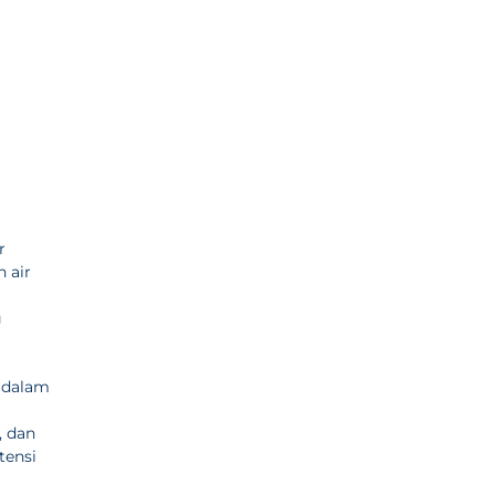
r
 air
g
 dalam
, dan
tensi