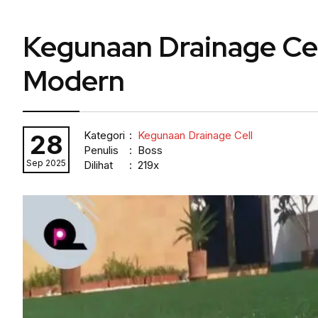
Kegunaan Drainage Cel
Modern
Kategori
:
Kegunaan Drainage Cell
28
Penulis
: Boss
Sep 2025
Dilihat
: 219x