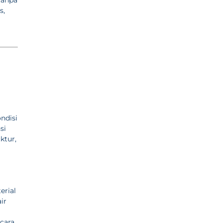
s,
ndisi
si
ktur,
rial
ir
cara