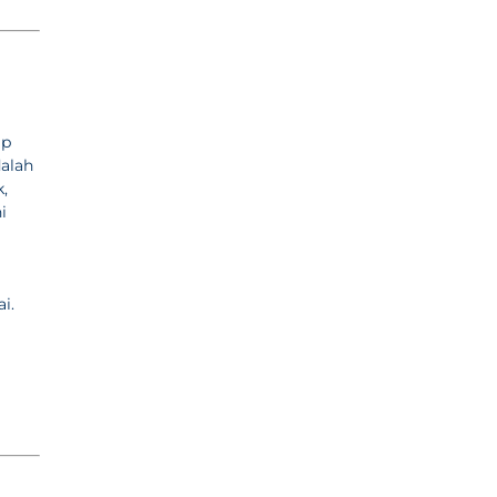
ap
dalah
,
i
i.