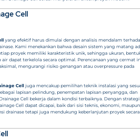
age Cell
ll
yang efektif harus dimulai dengan analisis mendalam terhad
 drainase. Kami menekankan bahwa desain sistem yang matang a
ap proyek memiliki karakteristik unik, sehingga ukuran, bentuk
an air dapat terkelola secara optimal. Perencanaan yang cermat in
aksimal, mengurangi risiko genangan atau overpressure pada
inage Cell
juga mencakup pemilihan teknik instalasi yang sesua
bagai lapisan pelindung, penempatan lapisan penyangga, dan
rainage Cell bekerja dalam kondisi terbaiknya. Dengan strategi
nage Cell dapat dicapai, baik dari sisi teknis, ekonomi, maupun
nsi drainase tetapi juga mendukung keberlanjutan proyek secara
ell