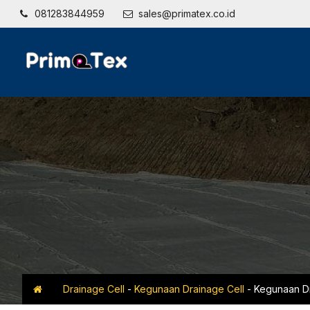
081283844959
sales@primatex.co.id
Drainage Cell
-
Kegunaan Drainage Cell
-
Kegunaan Dr