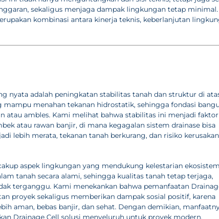
ggaran, sekaligus menjaga dampak lingkungan tetap minimal.
erupakan kombinasi antara kinerja teknis, keberlanjutan lingkun
g nyata adalah peningkatan stabilitas tanah dan struktur di ata
ang mampu menahan tekanan hidrostatik, sehingga fondasi bang
n atau ambles. Kami melihat bahwa stabilitas ini menjadi faktor
bek atau rawan banjir, di mana kegagalan sistem drainase bisa
njadi lebih merata, tekanan tanah berkurang, dan risiko kerusakan
akup aspek lingkungan yang mendukung kelestarian ekosiste
lam tanah secara alami, sehingga kualitas tanah tetap terjaga,
 tidak terganggu. Kami menekankan bahwa pemanfaatan Drainag
tan proyek sekaligus memberikan dampak sosial positif, karena
bih aman, bebas banjir, dan sehat. Dengan demikian, manfaatn
dikan Drainage Cell solusi menyeluruh untuk proyek modern.