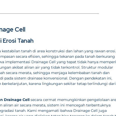
age Cell
 Erosi Tanah
kestabilan tanah di area konstruksi dan lahan yang rawan erosi.
limpasan secara efisien, sehingga tekanan pada tanah berkurang
wa implementasi Drainage Cell yang tepat tidak hanya memper
ngan akibat aliran air yang tidak terkontrol. Struktur modular
nah secara merata, sehingga menjaga kelembaban tanah dan
i pada sistem drainase konvensional. Dengan pendekatan ini,
 berkelanjutan, karena lingkungan sekitar tetap terlindungi dari
 Drainage Cell
secara cermat memungkinkan pengelolaan ar
n aliran air secara merata, sistem ini mencegah terbentuknya
gradasi tanah. Kami mengamati bahwa Drainage Cell juga
, karena air yang dialirkan tetap bisa terserap ke dalam tanah 