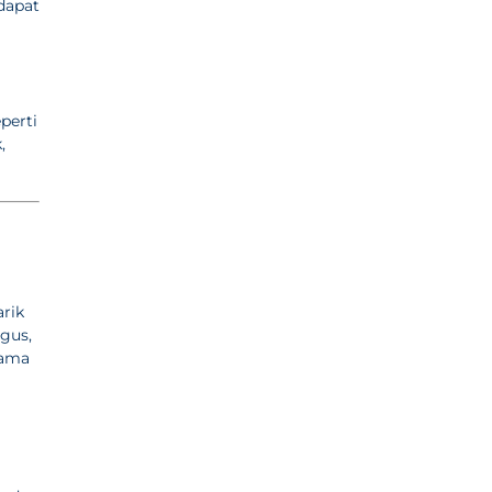
dapat
perti
,
rik
gus,
lama