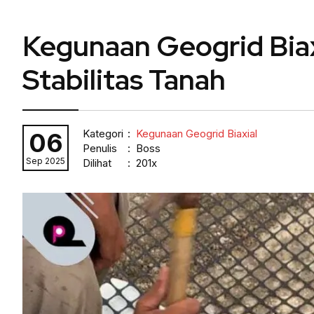
Kegunaan Geogrid Biax
Stabilitas Tanah
Kategori
:
Kegunaan Geogrid Biaxial
06
Penulis
: Boss
Sep 2025
Dilihat
: 201x