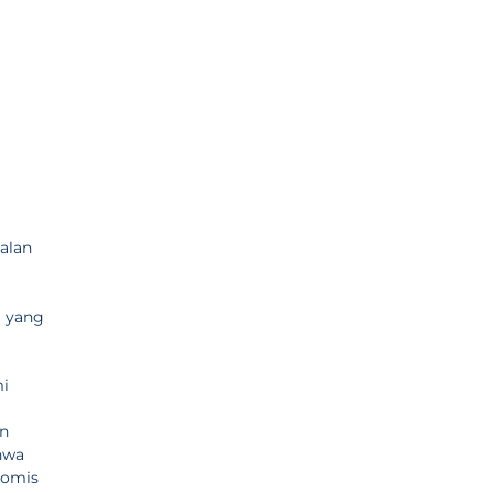
alan
l yang
mi
an
ahwa
nomis