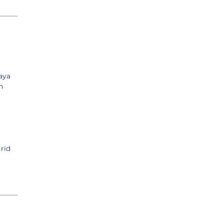
aya
n
rid