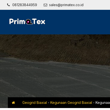
081283844959
sales@primatex.co.id
Geogrid Biaxial
-
Kegunaan Geogrid Biaxial
-
Kegunaan