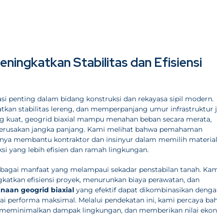
ningkatkan Stabilitas dan Efisiensi
asi penting dalam bidang konstruksi dan rekayasa sipil modern.
kan stabilitas lereng, dan memperpanjang umur infrastruktur j
ang kuat, geogrid biaxial mampu menahan beban secara merata,
kerusakan jangka panjang. Kami melihat bahwa pemahaman
nya membantu kontraktor dan insinyur dalam memilih materia
i yang lebih efisien dan ramah lingkungan.
bagai manfaat yang melampaui sekadar penstabilan tanah. Ka
tkan efisiensi proyek, menurunkan biaya perawatan, dan
naan geogrid biaxial
yang efektif dapat dikombinasikan deng
pai performa maksimal. Melalui pendekatan ini, kami percaya b
a, meminimalkan dampak lingkungan, dan memberikan nilai eko