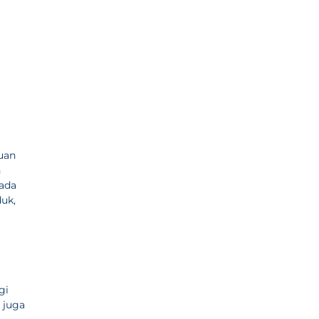
uan
n
pada
duk,
gi
 juga