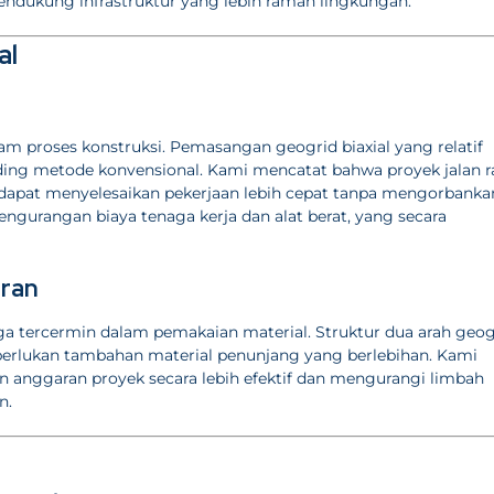
endukung infrastruktur yang lebih ramah lingkungan.
al
alam proses konstruksi. Pemasangan geogrid biaxial yang relatif
ng metode konvensional. Kami mencatat bahwa proyek jalan r
 dapat menyelesaikan pekerjaan lebih cepat tanpa mengorbanka
pengurangan biaya tenaga kerja dan alat berat, yang secara
aran
ga tercermin dalam pemakaian material. Struktur dua arah geog
iperlukan tambahan material penunjang yang berlebihan. Kami
 anggaran proyek secara lebih efektif dan mengurangi limbah
n.