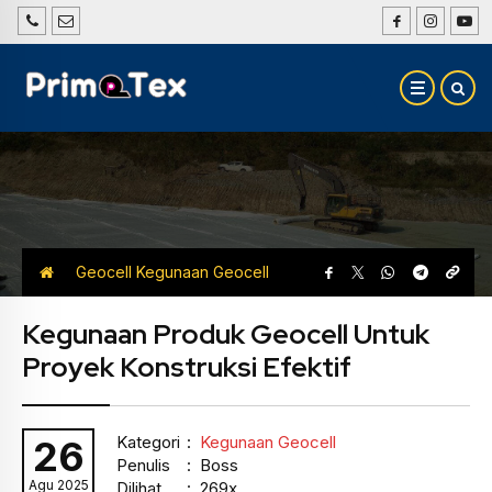
Geocell
Kegunaan Geocell
Kegunaan Produk Geocell Untuk
Proyek Konstruksi Efektif
Kategori
:
Kegunaan Geocell
26
Penulis
: Boss
Agu 2025
Dilihat
: 269x