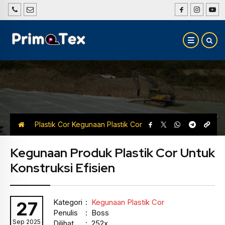
Plastik Cor
Kegunaan Plastik Cor
Kegunaan Produk Plastik Cor Untuk
Konstruksi Efisien
Kategori
:
Kegunaan Plastik Cor
27
Penulis
: Boss
Sep 2025
Dilihat
: 252x