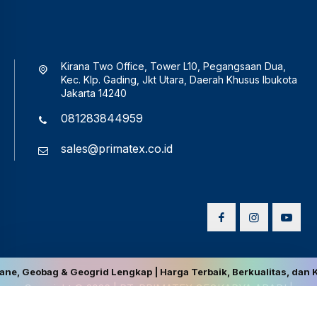
Kirana Two Office, Tower L10, Pegangsaan Dua,
Kec. Klp. Gading, Jkt Utara, Daerah Khusus Ibukota
Jakarta 14240
081283844959
sales@primatex.co.id
g & Geogrid Lengkap | Harga Terbaik, Berkualitas, dan Kompetitif 
Copyright © 2026
|
PT. PRIMATEX GEOKARYA ABADI
|
Disclaimer
|
Privacy Policy
|
Terms and Conditions