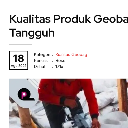
Kualitas Produk Geoba
Tangguh
Kategori
:
Kualitas Geobag
18
Penulis
: Boss
Agu 2025
Dilihat
: 171x