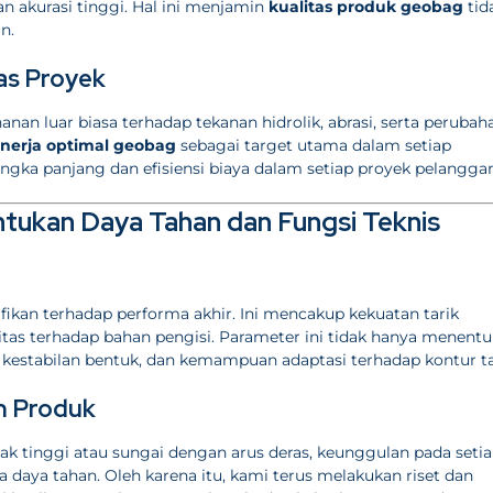
n akurasi tinggi. Hal ini menjamin
kualitas produk geobag
tid
n.
as Proyek
an luar biasa terhadap tekanan hidrolik, abrasi, serta perubah
inerja optimal geobag
sebagai target utama dalam setiap
gka panjang dan efisiensi biaya dalam setiap proyek pelanggan
tukan Daya Tahan dan Fungsi Teknis
ifikan terhadap performa akhir. Ini mencakup kekuatan tarik
tas terhadap bahan pengisi. Parameter ini tidak hanya menent
tas, kestabilan bentuk, dan kemampuan adaptasi terhadap kontur t
n Produk
k tinggi atau sungai dengan arus deras, keunggulan pada seti
daya tahan. Oleh karena itu, kami terus melakukan riset dan