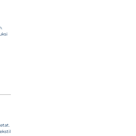
h.
uksi
etat.
kstil