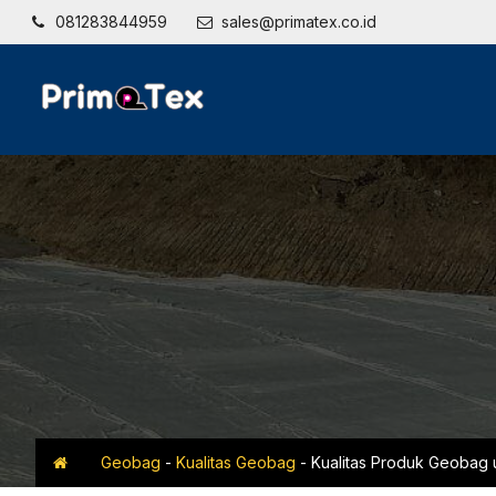
081283844959
sales@primatex.co.id
Geobag
-
Kualitas Geobag
-
Kualitas Produk Geobag u