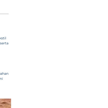
stil
serta
bahan
mi