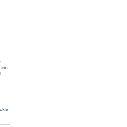
r
ukan
i
ukan