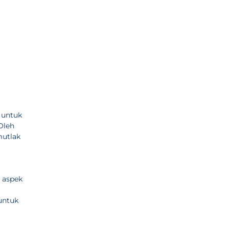
 untuk
Oleh
mutlak
 aspek
untuk