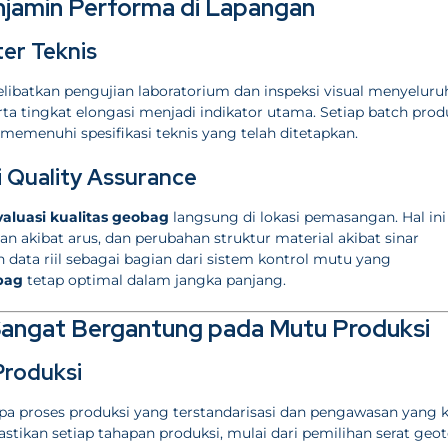
njamin Performa di Lapangan
er Teknis
ibatkan pengujian laboratorium dan inspeksi visual menyeluru
rta tingkat elongasi menjadi indikator utama. Setiap batch prod
memenuhi spesifikasi teknis yang telah ditetapkan.
i Quality Assurance
valuasi kualitas geobag
langsung di lokasi pemasangan. Hal ini
n akibat arus, dan perubahan struktur material akibat sinar
ata riil sebagai bagian dari sistem kontrol mutu yang
bag
tetap optimal dalam jangka panjang.
Sangat Bergantung pada Mutu Produksi
Produksi
pa proses produksi yang terstandarisasi dan pengawasan yang k
an setiap tahapan produksi, mulai dari pemilihan serat geote