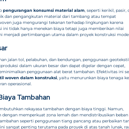
ap
pengurangan konsumsi material alam
, seperti kerikil, pasir,
tik dan pengangkutan material dari tambang atau tempat
 woven juga mengurangi tekanan terhadap lingkungan karena
si ini tidak hanya menekan biaya tetapi juga memberikan nilai
ni menjadi pertimbangan utama dalam proyek konstruksi mode
sar
an jalan tol, pelabuhan, dan bendungan, penggunaan geoteksti
diproduksi dalam ukuran besar dan dapat digelar dengan cepat,
inimalkan penggunaan alat berat tambahan. Efektivitas ini se
il woven dalam konstruksi
, yaitu menurunkan biaya tenaga ker
an operasional.
 Biaya Tambahan
membutuhkan rekayasa tambahan dengan biaya tinggi. Namun,
ah dengan memperkuat zona lemah dan mendistribusikan beban
tambahan seperti penggunaan tiang pancang atau perbaikan ta
 ini sangat penting terutama pada proyek di atas tanah lunak, ra