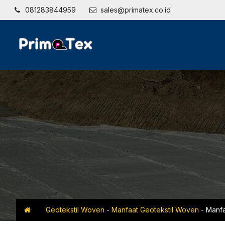
081283844959
sales@primatex.co.id
Geotekstil Woven
-
Manfaat Geotekstil Woven
-
Manfa