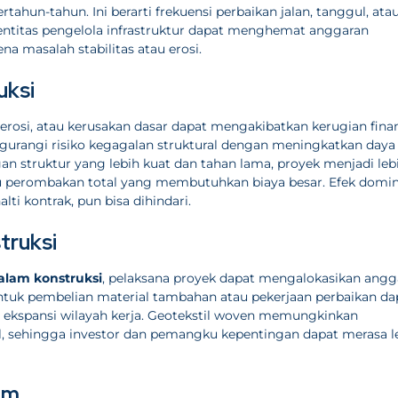
ahun-tahun. Ini berarti frekuensi perbaikan jalan, tanggul, ata
 entitas pengelola infrastruktur dapat menghemat anggaran
 masalah stabilitas atau erosi.
uksi
erosi, atau kerusakan dasar dapat mengakibatkan kerugian finan
urangi risiko kegagalan struktural dengan meningkatkan daya
 struktur yang lebih kuat dan tahan lama, proyek menjadi leb
u perombakan total yang membutuhkan biaya besar. Efek domi
lti kontrak, pun bisa dihindari.
truksi
alam konstruksi
, pelaksana proyek dapat mengalokasikan angg
untuk pembelian material tambahan atau pekerjaan perbaikan da
tau ekspansi wilayah kerja. Geotekstil woven memungkinkan
l, sehingga investor dan pemangku kepentingan dapat merasa l
am