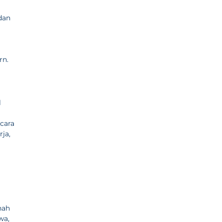
 dan
rn.
l
cara
ja,
nah
wa,