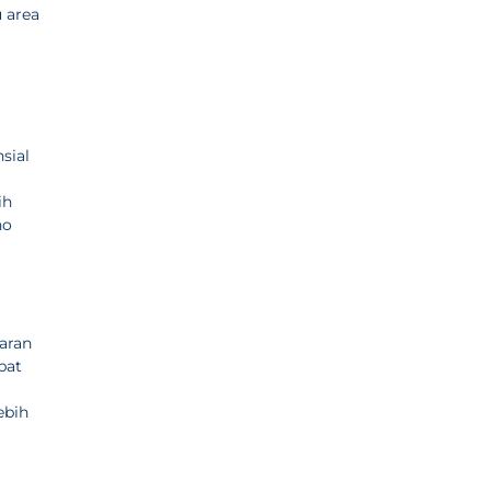
u area
sial
ih
no
aran
pat
ebih