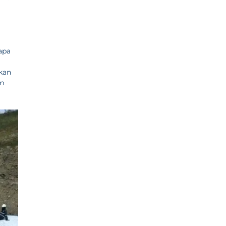
apa
ikan
am