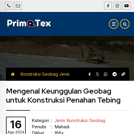
Konstruksi Geobag
Jenis
Konstruksi Geobag
Mengenal Keunggulan Geobag
untuk Konstruksi Penahan Tebing
Kategori
:
Jenis Konstruksi Geobag
16
Penulis
: Mahadi
Agu 2024
Dilihat
: 166x