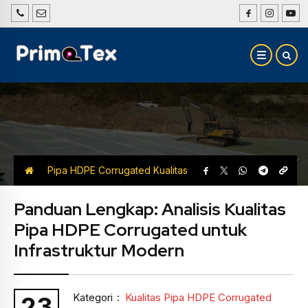
Pipa HDPE Corrugated
Kualitas
Pipa HDPE Corrugated
Panduan Lengkap: Analisis Kualitas
Pipa HDPE Corrugated untuk
Infrastruktur Modern
Kategori
:
Kualitas Pipa HDPE Corrugated
23