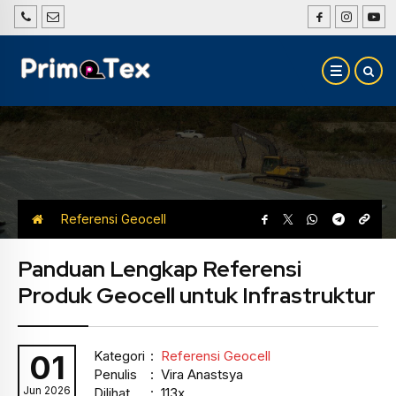
Referensi Geocell
Panduan Lengkap Referensi
Produk Geocell untuk Infrastruktur
Kategori
:
Referensi Geocell
01
Penulis
: Vira Anastsya
Jun 2026
Dilihat
: 113x