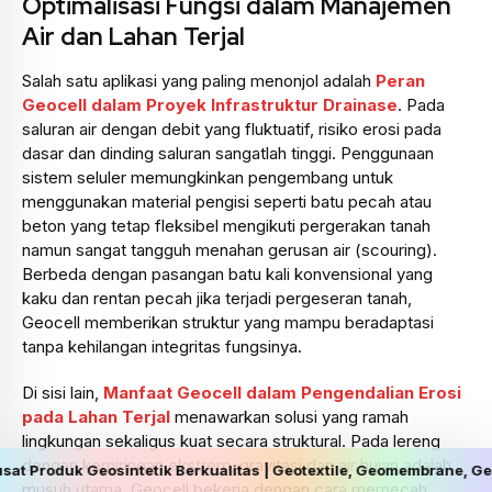
Optimalisasi Fungsi dalam Manajemen
Air dan Lahan Terjal
Salah satu aplikasi yang paling menonjol adalah
Peran
Geocell dalam Proyek Infrastruktur Drainase
. Pada
saluran air dengan debit yang fluktuatif, risiko erosi pada
dasar dan dinding saluran sangatlah tinggi. Penggunaan
sistem seluler memungkinkan pengembang untuk
menggunakan material pengisi seperti batu pecah atau
beton yang tetap fleksibel mengikuti pergerakan tanah
namun sangat tangguh menahan gerusan air (scouring).
Berbeda dengan pasangan batu kali konvensional yang
kaku dan rentan pecah jika terjadi pergeseran tanah,
Geocell memberikan struktur yang mampu beradaptasi
tanpa kehilangan integritas fungsinya.
Di sisi lain,
Manfaat Geocell dalam Pengendalian Erosi
pada Lahan Terjal
menawarkan solusi yang ramah
lingkungan sekaligus kuat secara struktural. Pada lereng
dengan kemiringan ekstrem, gravitasi dan air hujan adalah
osintetik Berkualitas | Geotextile, Geomembrane, Geobag & Geogrid
musuh utama. Geocell bekerja dengan cara memecah