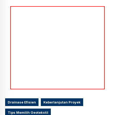
Drainase Efisien
Keberlanjutan Proyek
Tips Memilih Geotekstil