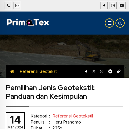
Referensi Geotekstil
Pemilihan Jenis Geotekstil:
Panduan dan Kesimpulan
Kategori
:
Referensi Geotekstil
14
Penulis
: Heru Pranomo
Mar 2024
Dilihat
: 235x