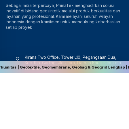
Sebagai mitra terpercaya, PrimaTex menghadirkan solusi
inovatif di bidang geosintetik melalui produk berkualitas dan
layanan yang profesional. Kami melayani seluruh wilayah
Indonesia dengan komitmen untuk mendukung keberhasilan
setiap proyek
Kirana Two Office, Tower L10, Pegangsaan Dua,
Kec. Klp. Gading, Jkt Utara, Daerah Khusus Ibukota
s | Geotextile, Geomembrane, Geobag & Geogrid Lengkap | Harga Ter
Jakarta 14240
081283844959
sales@primatex.co.id