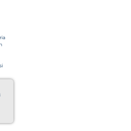
ria
n
i
si
i