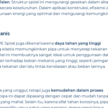
isien
. Struktur spiral ini mengurangi gesekan dalam alir
cara keseluruhan. Dalam aplikasi konstruksi, efisiensi a
gunaan energi yang optimal dan mengurangi kemungki
anis
E Spiral juga dikenal karena
daya tahan yang tinggi
g elastis memungkinkan pipa untuk menyerap tekanan
Hal ini membuatnya sangat ideal untuk penggunaan d
 terhadap beban mekanis yang tinggi, seperti jaringa
tekanan dari lalu lintas kendaraan atau beban lainnya.
a yang unggul, tetapi juga
kemudahan dalam proses
ya, pipa ini dapat dipasang dengan cepat dan mudah tanp
ng mahal. Selain itu, karena sifat tahan korosinya, pip
memiliki umur pakai yang panjang, mengurangi biaya