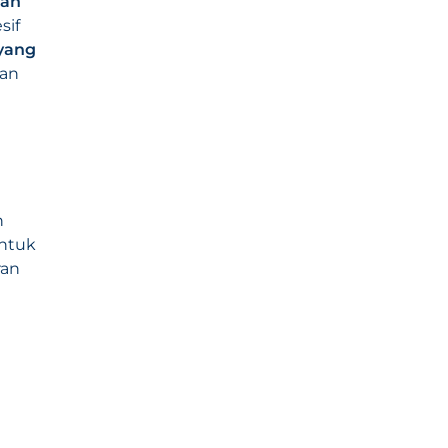
han
sif
 yang
kan
n
untuk
ran