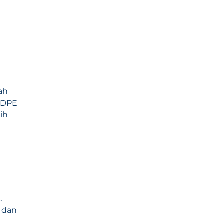
ah
 HDPE
ih
,
l dan