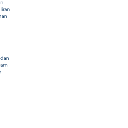
an
liran
nan
 dan
alam
n
a
a