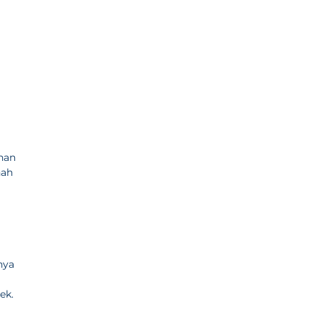
han
nah
nya
ek.