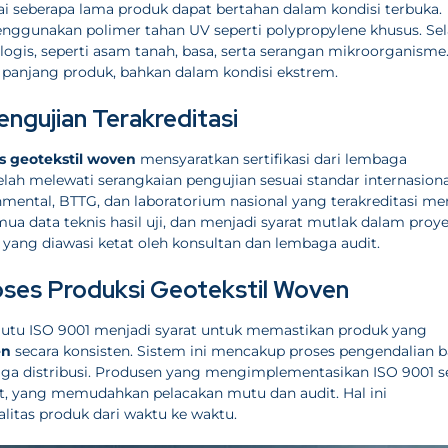
i seberapa lama produk dapat bertahan dalam kondisi terbuka.
menggunakan polimer tahan UV seperti polypropylene khusus. Sel
ologis, seperti asam tanah, basa, serta serangan mikroorganisme
 panjang produk, bahkan dalam kondisi ekstrem.
engujian Terakreditasi
as geotekstil woven
mensyaratkan sertifikasi dari lembaga
elah melewati serangkaian pengujian sesuai standar internasiona
nmental, BTTG, dan laboratorium nasional yang terakreditasi me
ua data teknis hasil uji, dan menjadi syarat mutlak dalam proy
l yang diawasi ketat oleh konsultan dan lembaga audit.
oses Produksi Geotekstil Woven
utu ISO 9001 menjadi syarat untuk memastikan produk yang
en
secara konsisten. Sistem ini mencakup proses pengendalian 
ingga distribusi. Produsen yang mengimplementasikan ISO 9001 s
t, yang memudahkan pelacakan mutu dan audit. Hal ini
litas produk dari waktu ke waktu.