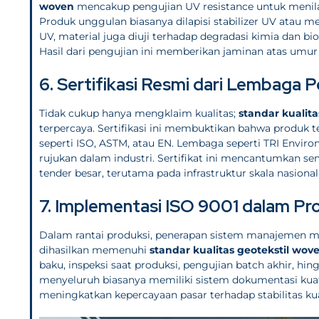
woven
mencakup pengujian UV resistance untuk menila
Produk unggulan biasanya dilapisi stabilizer UV atau 
UV, material juga diuji terhadap degradasi kimia dan bi
Hasil dari pengujian ini memberikan jaminan atas umur
6. Sertifikasi Resmi dari Lembaga P
Tidak cukup hanya mengklaim kualitas;
standar kualit
terpercaya. Sertifikasi ini membuktikan bahwa produk t
seperti ISO, ASTM, atau EN. Lembaga seperti TRI Enviro
rujukan dalam industri. Sertifikat ini mencantumkan sem
tender besar, terutama pada infrastruktur skala nasiona
7. Implementasi ISO 9001 dalam Pr
Dalam rantai produksi, penerapan sistem manajemen m
dihasilkan memenuhi
standar kualitas geotekstil wov
baku, inspeksi saat produksi, pengujian batch akhir, h
menyeluruh biasanya memiliki sistem dokumentasi kua
meningkatkan kepercayaan pasar terhadap stabilitas kua