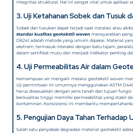
integritas struktural. Hal ini sangat vital untuk aplikasi
3. Uji Ketahanan Sobek dan Tusuk da
Sobek dan tusukan dapat terjadi saat instalasi atau akib
standar kualitas geotekstil woven
mensyaratkan penguj
D6241 adalah metode yang umum dipakai. Material yang 
ekstrem, termasuk interaksi dengan batu tajam, peralata
dalam sertifikat mutu dan menjadi indikator penting da
4. Uji Permeabilitas Air dalam Geot
Kemampuan air mengalir melalui geotekstil woven me
Uji permintaan ini umumnya menggunakan ASTM D4491 de
harus disesuaikan dengan jenis tanah dan tujuan fungsi g
berkualitas tinggi memiliki permeabilitas yang stabil 
kontaminan. Konsistensi ini membantu mempertahankan f
5. Pengujian Daya Tahan Terhadap 
Salah satu penyebab degradasi material geotekstil adalah