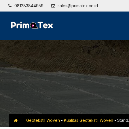
081283844959
sales@primatex.co.id
Geotekstil Woven
-
Kualitas Geotekstil Woven
-
Stand