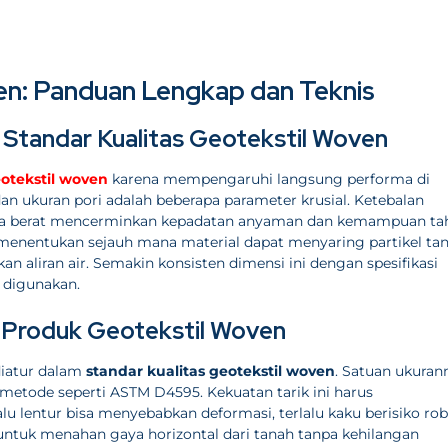
en: Panduan Lengkap dan Teknis
 Standar Kualitas Geotekstil Woven
otekstil woven
karena mempengaruhi langsung performa di
dan ukuran pori adalah beberapa parameter krusial. Ketebalan
ara berat mencerminkan kepadatan anyaman dan kemampuan ta
 menentukan sejauh mana material dapat menyaring partikel ta
n aliran air. Semakin konsisten dimensi ini dengan spesifikasi
digunakan.
m Produk Geotekstil Woven
diatur dalam
standar kualitas geotekstil woven
. Satuan ukuran
metode seperti ASTM D4595. Kekuatan tarik ini harus
lu lentur bisa menyebabkan deformasi, terlalu kaku berisiko rob
tuk menahan gaya horizontal dari tanah tanpa kehilangan