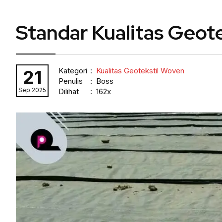
Standar Kualitas Geot
Kategori
:
Kualitas Geotekstil Woven
21
Penulis
: Boss
Sep 2025
Dilihat
: 162x