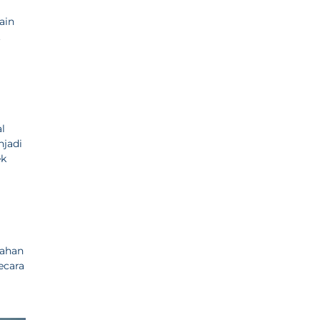
ain
.
l
njadi
ek
bahan
ecara