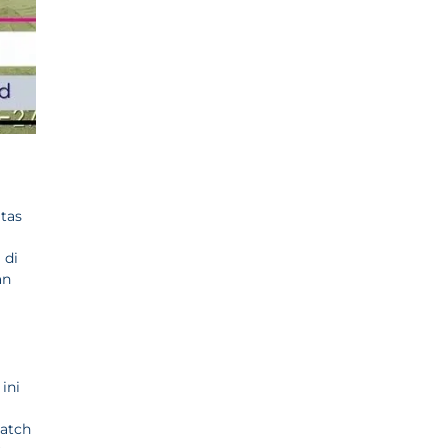
tas
 di
an
ini
batch