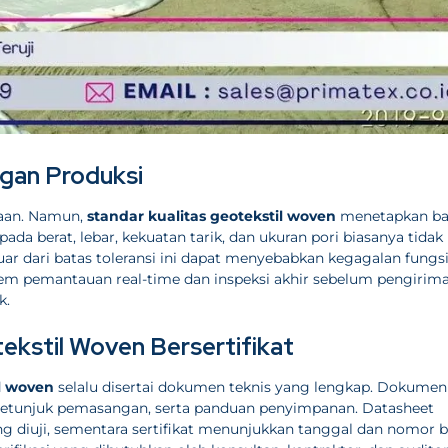
ngan Produksi
yaan. Namun,
standar kualitas geotekstil woven
menetapkan ba
pada berat, lebar, kekuatan tarik, dan ukuran pori biasanya tidak
uar dari batas toleransi ini dapat menyebabkan kegagalan fungsi
stem pemantauan real-time dan inspeksi akhir sebelum pengirim
k.
ekstil Woven Bersertifikat
il woven
selalu disertai dokumen teknis yang lengkap. Dokumen 
, petunjuk pemasangan, serta panduan penyimpanan. Datasheet
ng diuji, sementara sertifikat menunjukkan tanggal dan nomor 