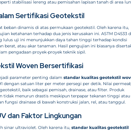
 seperti stabilisasi lereng atau pemisahan lapisan tanah di area lun
lam Sertifikasi Geotekstil
at beban dinamis di atas permukaan geotekstil. Oleh karena itu,
ian ketahanan terhadap dua jenis kerusakan ini. ASTM D4533 
lulus uji ini menunjukkan daya tahan tinggi terhadap kondisi
n berat, atau akar tanaman. Hasil pengujian ini biasanya diserta
lam pengadaan proyek-proyek teknik sipil.
ekstil Woven Bersertifikasi
njadi parameter penting dalam
standar kualitas geotekstil wo
ngan satuan liter per meter persegi per detik. Nilai permeabi
eotekstil, baik sebagai pemisah, drainase, atau filter. Produk
dan tidak menurun drastis meskipun terpapar tekanan tinggi atau
ungsi drainase di bawah konstruksi jalan, rel, atau tanggul.
UV dan Faktor Lingkungan
 sinar ultraviolet. Oleh karena itu,
standar kualitas geotekstil