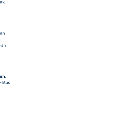
ak.
dan
kan
ven
.
litas