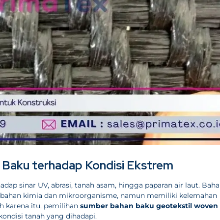
 Baku terhadap Kondisi Ekstrem
dap sinar UV, abrasi, tanah asam, hingga paparan air laut. Bah
r bahan kimia dan mikroorganisme, namun memiliki kelemahan
leh karena itu, pemilihan
sumber bahan baku geotekstil woven
ondisi tanah yang dihadapi.