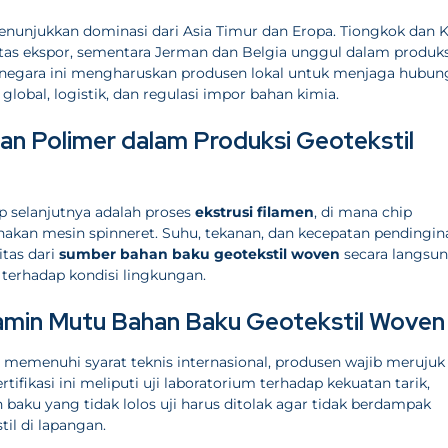
nunjukkan dominasi dari Asia Timur dan Eropa. Tiongkok dan 
itas ekspor, sementara Jerman dan Belgia unggul dalam produks
a-negara ini mengharuskan produsen lokal untuk menjaga hubu
lobal, logistik, dan regulasi impor bahan kimia.
an Polimer dalam Produksi Geotekstil
p selanjutnya adalah proses
ekstrusi filamen
, di mana chip
nakan mesin spinneret. Suhu, tekanan, dan kecepatan pendingin
tas dari
sumber bahan baku geotekstil woven
secara langsu
 terhadap kondisi lingkungan.
njamin Mutu Bahan Baku Geotekstil Woven
memenuhi syarat teknis internasional, produsen wajib merujuk
tifikasi ini meliputi uji laboratorium terhadap kekuatan tarik,
 baku yang tidak lolos uji harus ditolak agar tidak berdampak
il di lapangan.