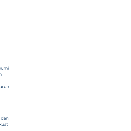
 bumi
n
luruh
 dan
rkuat