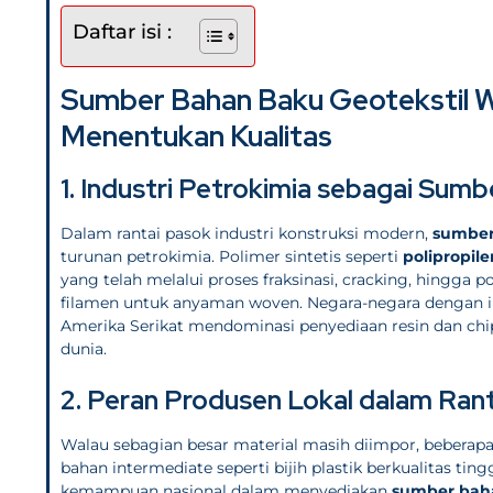
Daftar isi :
Sumber Bahan Baku Geotekstil Wo
Menentukan Kualitas
1. Industri Petrokimia sebagai Su
Dalam rantai pasok industri konstruksi modern,
sumber
turunan petrokimia. Polimer sintetis seperti
polipropile
yang telah melalui proses fraksinasi, cracking, hingga 
filamen untuk anyaman woven. Negara-negara dengan ind
Amerika Serikat mendominasi penyediaan resin dan chip
dunia.
2. Peran Produsen Lokal dalam Ran
Walau sebagian besar material masih diimpor, beberap
bahan intermediate seperti bijih plastik berkualitas tin
kemampuan nasional dalam menyediakan
sumber baha