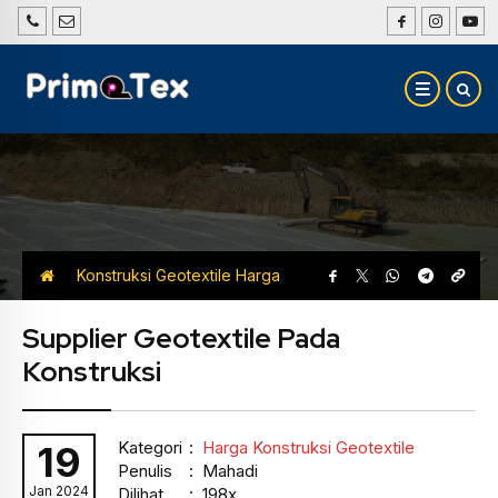
Konstruksi Geotextile
Harga
Konstruksi Geotextile
Supplier Geotextile Pada
Konstruksi
Kategori
:
Harga Konstruksi Geotextile
19
Penulis
: Mahadi
Jan 2024
Dilihat
: 198x