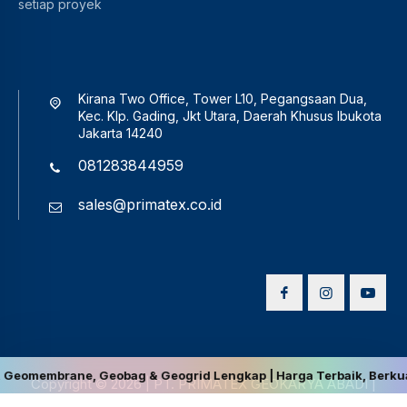
setiap proyek
Kirana Two Office, Tower L10, Pegangsaan Dua,
Kec. Klp. Gading, Jkt Utara, Daerah Khusus Ibukota
Jakarta 14240
081283844959
sales@primatex.co.id
embrane, Geobag & Geogrid Lengkap | Harga Terbaik, Berkualitas, d
Copyright © 2026
|
PT. PRIMATEX GEOKARYA ABADI
|
Disclaimer
|
Privacy Policy
|
Terms and Conditions