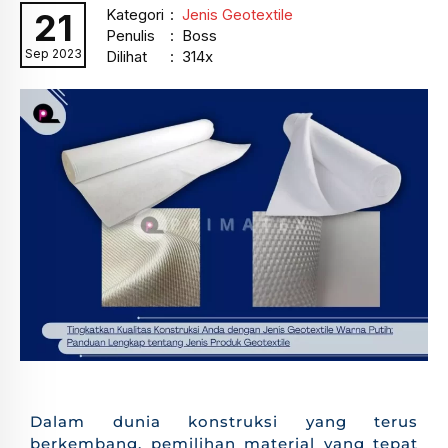
Kategori
:
Jenis Geotextile
21
Penulis
: Boss
Sep 2023
Dilihat
: 314x
Dalam dunia konstruksi yang terus
berkembang, pemilihan material yang tepat