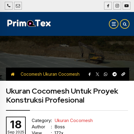
Cocomesh
Ukuran Cocomesh
Ukuran Cocomesh Untuk Proyek
Konstruksi Profesional
Category
:
Ukuran Cocomesh
18
Author
: Boss
Sep 2025
View
: 172x