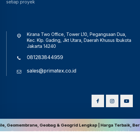
setiap proyek
Kirana Two Office, Tower L10, Pegangsaan Dua,
Kec. Klp. Gading, Jkt Utara, Daerah Khusus Ibukota
Jakarta 14240
081283844959
sales@primatex.co.id
rane, Geobag & Geogrid Lengkap | Harga Terbaik, Berkualitas, dan 
Copyright © 2026
|
PT. PRIMATEX GEOKARYA ABADI
|
Disclaimer
|
Privacy Policy
|
Terms and Conditions