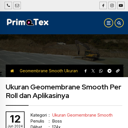
Geomembrane Smooth
Ukuran
Geomembrane Smooth
Ukuran Geomembrane Smooth Per
Roll dan Aplikasinya
Kategori
:
Ukuran Geomembrane Smooth
12
Penulis
: Boss
Jun 2024
Dilihat
: 174x