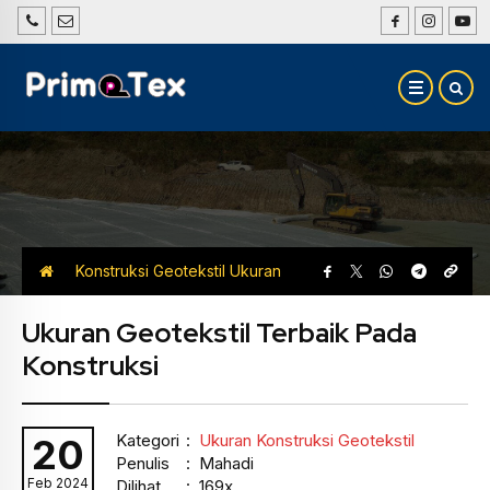
Konstruksi Geotekstil
Ukuran
Konstruksi Geotekstil
Ukuran Geotekstil Terbaik Pada
Konstruksi
Kategori
:
Ukuran Konstruksi Geotekstil
20
Penulis
: Mahadi
Feb 2024
Dilihat
: 169x