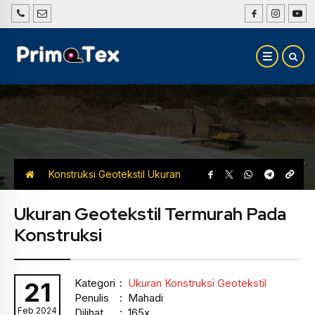
Konstruksi Geotekstil
Ukuran
Konstruksi Geotekstil
Ukuran Geotekstil Termurah Pada
Konstruksi
Kategori
:
Ukuran Konstruksi Geotekstil
21
Penulis
: Mahadi
Feb 2024
Dilihat
: 165x