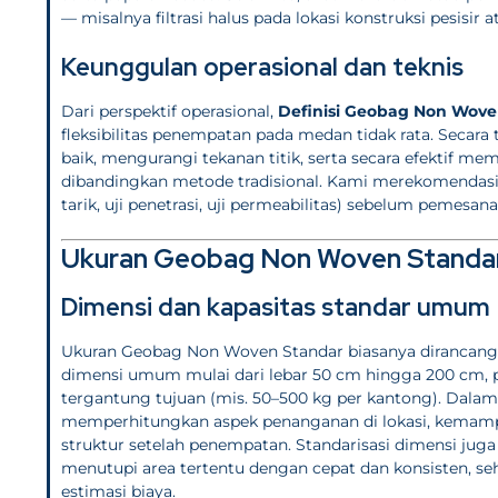
— misalnya filtrasi halus pada lokasi konstruksi pesisir 
Keunggulan operasional dan teknis
Dari perspektif operasional,
Definisi Geobag Non Wov
fleksibilitas penempatan pada medan tidak rata. Seca
baik, mengurangi tekanan titik, serta secara efektif 
dibandingkan metode tradisional. Kami merekomendasikan
tarik, uji penetrasi, uji permeabilitas) sebelum pemesa
Ukuran Geobag Non Woven Standar
Dimensi dan kapasitas standar umum
Ukuran Geobag Non Woven Standar biasanya dirancang 
dimensi umum mulai dari lebar 50 cm hingga 200 cm, pa
tergantung tujuan (mis. 50–500 kg per kantong). Dala
memperhitungkan aspek penanganan di lokasi, kemampua
struktur setelah penempatan. Standarisasi dimensi ju
menutupi area tertentu dengan cepat dan konsisten, 
estimasi biaya.