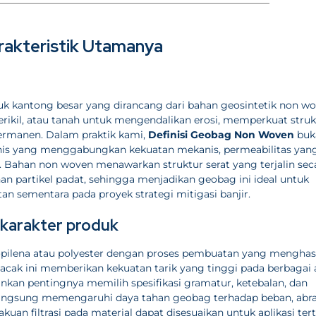
rakteristik Utamanya
k kantong besar yang dirancang dari bahan geosintetik non w
erikil, atau tanah untuk mengendalikan erosi, memperkuat struk
rmanen. Dalam praktik kami,
Definisi Geobag Non Woven
buk
eknis yang menggabungkan kekuatan mekanis, permeabilitas yan
n. Bahan non woven menawarkan struktur serat yang terjalin sec
an partikel padat, sehingga menjadikan geobag ini ideal untuk
tan sementara pada proyek strategi mitigasi banjir.
karakter produk
pilena atau polyester dengan proses pembuatan yang menghas
 acak ini memberikan kekuatan tarik yang tinggi pada berbagai 
kankan pentingnya memilih spesifikasi gramatur, ketebalan, dan
 langsung memengaruhi daya tahan geobag terhadap beban, abra
lakuan filtrasi pada material dapat disesuaikan untuk aplikasi ter