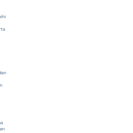
ihi
rta
dan
an
na
kan