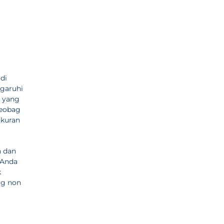
di
ngaruhi
k yang
geobag
ukuran
n dan
 Anda
k
ag non