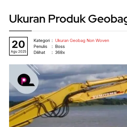
Ukuran Produk Geoba
Kategori
:
Ukuran Geobag Non Woven
20
Penulis
: Boss
Agu 2025
Dilihat
: 368x