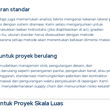
uran standar
etapi juga memerlukan analisis teknis mengenai tekanan lateral
as dengan sistem drainase. Kami selalu menganjurkan untuk
kan beban hidrostatis (jika diaplikasikan di air), gradien
ain itu, ukuran standar harus disesuaikan dengan metode
asi, karena setiap metode akan menentukan batasan dimensi mak
untuk proyek berulang
udahkan manajemen stok, pengulangan desain, dan
 berulang seperti penanganan pantai, pengerukan kanal, atau p
n anggaran, standarisasi memungkinkan pabrikan dan kontraktor
 massal dan pengurangan waktu penyesuaian di lapangan. Kami
 menyederhanakan supply chain dan menurunkan risiko kesala
tuk Proyek Skala Luas