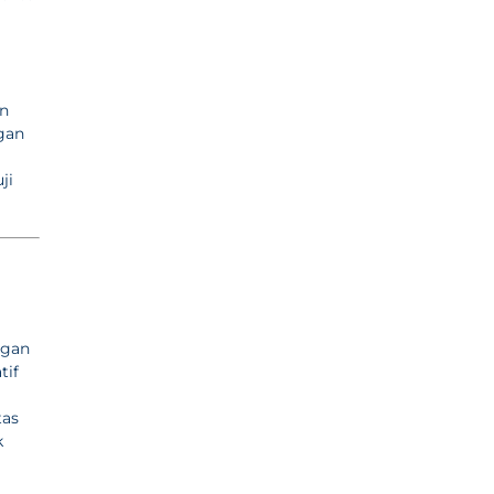
an
gan
ji
ngan
tif
tas
k