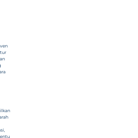
oven
tur
an
g
ara
ilkan
arah
si,
tentu