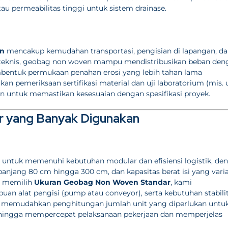
atau permeabilitas tinggi untuk sistem drainase.
en
mencakup kemudahan transportasi, pengisian di lapangan, d
ra teknis, geobag non woven mampu mendistribusikan beban den
membentuk permukaan penahan erosi yang lebih tahan lama
 pemeriksaan sertifikasi material dan uji laboratorium (mis. u
nan untuk memastikan kesesuaian dengan spesifikasi proyek.
 yang Banyak Digunakan
untuk memenuhi kebutuhan modular dan efisiensi logistik, de
njang 80 cm hingga 300 cm, dan kapasitas berat isi yang varia
m memilih
Ukuran Geobag Non Woven Standar
, kami
n alat pengisi (pump atau conveyor), serta kebutuhan stabili
ga memudahkan penghitungan jumlah unit yang diperlukan untu
sehingga mempercepat pelaksanaan pekerjaan dan memperjelas