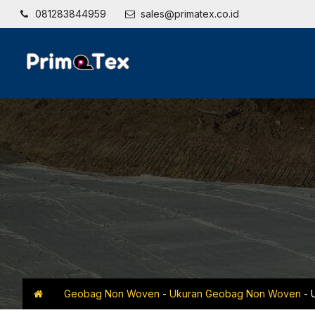
081283844959
sales@primatex.co.id
Geobag Non Woven
-
Ukuran Geobag Non Woven
-