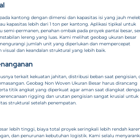
al
 kantong dengan dimensi dan kapasitas isi yang jauh meleb
kapasitas lebih dari 1 ton per kantong. Aplikasi tipikal untuk
au semi-permanen, penahan ombak pada proyek pantai besar, se
stabilan lereng yang luas. Kami melihat geobag ukuran besar
a mengurangi jumlah unit yang diperlukan dan mempercepat
isual dan keandalan struktural yang lebih baik.
penanganan
ya terkait kekuatan jahitan, distribusi beban saat pengisian, 
 pemasangan. Geobag Non Woven Ukuran Besar harus dirancang
erta titik angkat yang diperkuat agar aman saat diangkat deng
perencanaan rigging dan urutan pengisian sangat krusial untuk
tas struktural setelah penempatan.
ar lebih tinggi, biaya total proyek seringkali lebih rendah kare
an, dan penurunan kebutuhan logistik. Kami selalu menyaran